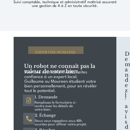
Suivi comptable, technique et administratif maîtrisé assurant
une gestion de A à Z en toute sécurité.
EXPERTISE HUMAINE
D
e
Un robot ne connaît pas la
a
valeur de votre bien.
Pour une estimation fiable, faites
n
confiance à un expert local.
d
Guillaume ou Maureen étudient votre
e
bien personnellement, pour en révéler
z
tout le potentiel.
l
1. Demande
'
Remplissez le formulaire ci-
a
contre avec les détails de
votre bien.
v
2. Échange
i
s
Nous vous rappelons sous 48h
ouvrées pour affiner votre projet.
d