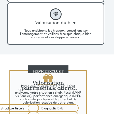
Valorisation du bien
Nous anticipons les travaux, conseillons sur
l’aménagement et veillons à ce que chaque bien
conserve et développe sa valeur.
SERVICE EXCLUSIF
Valorisation
Parce que louer ne suffit plus, il faut
patrimoniale offerte
optimiser. Dès la prise de mandat, nous
analysons votre situation : choix fiscal (LMNP
vs Foncier), performance énergétique (DPE),
conformité juridique et le potentiel de
valorisation locative de votre bien.
Stratégie fiscale
Diagnostic DPE