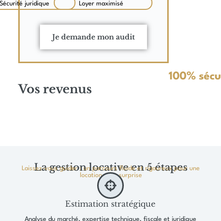
Sécurité juridique
Loyer maximisé
Je demande mon audit
100% sécu
Vos revenus
La gestion locative en 5 étapes
Laissez-vous guider : un parcours fluide et rigoureux pour une
location sans surprise
Estimation stratégique
Analyse du marché, expertise technique, fiscale et juridique